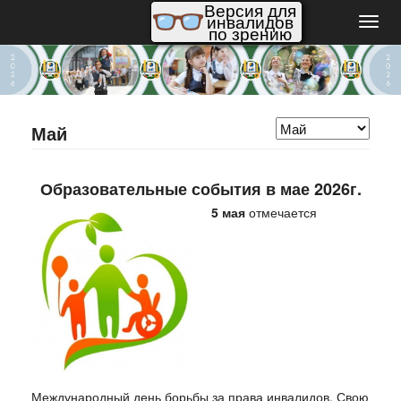
Версия для
инвалидов
Пере
по зрению
нави
Май
Образовательные события в мае 2026г.
5 мая
отмечается
Международный день борьбы за права инвалидов. Свою