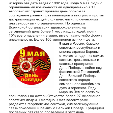
историю эта дата ведет с 1992 года, когда 5 мая люди с
ограниченными возможностями одновременно в 17
европейских странах провели день борьбы за
соблюдение равных прав инвалидов и выступили против
дискриминации людей с физическими, психическими
или сенсорными ограничениями. По оценкам
Всемирной организации здравоохранения, на
сегодняшний день более 1 миллиарда людей, почти
15% всего населения в мире, имеют какую-либо форму
инвалидности. Более 100 миллионов из них – дети.
9 мая
в России, бывших
советских республиках и
многих странах Европы
отмечается один из самых
важных, трогательных и
славных праздников —
День Победы в войне над
фашистской Германией.
День Великой Победы
советского народа —
символ непоколебимого
духа и героизма. Ради
мира на Земле сложили
свои головы на алтарь Отечества более 27 миллионов
советских людей. Ежегодно 9 мая волонтерами
раздаются георгиевские ленточки, символизирующие
связь поколений и память о Великой Победе. Традицией
последних лет стало проведение в этот день