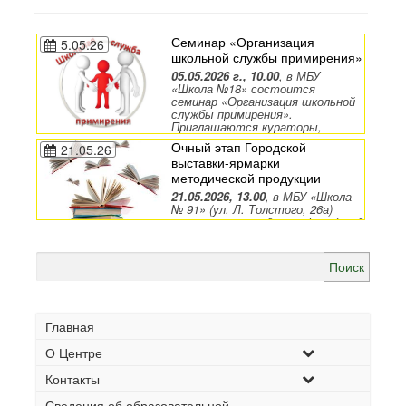
Семинар «Организация
5.05.26
школьной службы примирения»
05.05.2026 г., 10.00
, в МБУ
«Школа №18» состоится
семинар «Организация школьной
службы примирения».
Приглашаются кураторы,
медиаторы школьных служб
Очный этап Городской
21.05.26
примирения МБУ
выставки-ярмарки
2,11,14,15,18,39,75,80,55
методической продукции
Комсомольского района
21.05.2026, 13.00
, в МБУ «Школа
№ 91» (ул. Л. Толстого, 26а)
состоится очный этап Городской
выставки-ярмарки методической
продукции. Приглашаются
Найти:
педагогические работники МОУ,
реализующие ООП ДО.
Главная
О Центре
Контакты
Сведения об образовательной