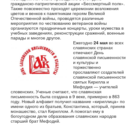
гражданско-патриотической акции «Бессмертный полк».
Также повсеместно проходят церемонии возложения
цветов и венков к памятникам героям Великой
Отечественной войны, проводятся различные
мероприятия по чествованию ветеранов войны
организуются праздничные концерты, уроки мужества в
учебных заведениях, реконструкции сражений, военные
парады и многое другое.
Ежегодно
24 мая
во всех
славянских странах
отмечают День
славянской письменности
и культуры и
торжественно
прославляют создателей
славянской письменности
святых Кирилла и
Мефодия — учителей
словенских. Ученые считают, что славянская
письменность была создана в 9 веке, примерно в 863
году. Новый алфавит получил название «кириллица» по
имени одного из братьев, Константина, который, приняв
монашество, стал Кириллом. А помогал ему в
богоугодном деле образования славянских народов
старший брат Мефодий.