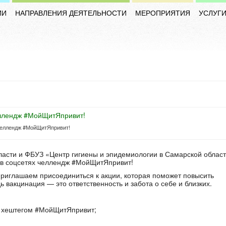
ИИ
НАПРАВЛЕНИЯ ДЕЯТЕЛЬНОСТИ
МЕРОПРИЯТИЯ
УСЛУГ
еллендж #МойЩитЯпривит!
асти и ФБУЗ «Центр гигиены и эпидемиологии в Самарской облас
ах в соцсетях челлендж #МойЩитЯпривит!
риглашаем присоединиться к акции, которая поможет повысить
 вакцинация — это ответственность и забота о себе и близких.
 с хештегом #МойЩитЯпривит;