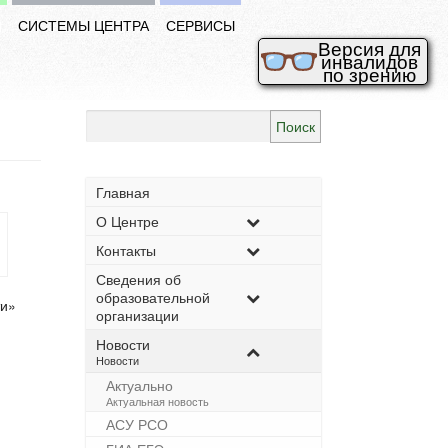
И
СИСТЕМЫ ЦЕНТРА
СЕРВИСЫ
Версия для
инвалидов
по зрению
Найти:
Главная
О Центре
Контакты
Сведения об
образовательной
ти»
организации
Новости
–
Новости
Актуально
–
Актуальная новость
АСУ РСО