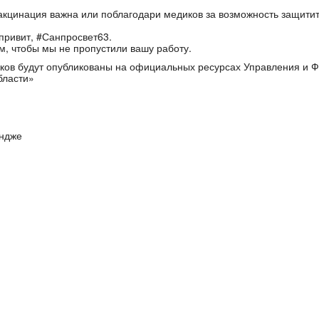
вакцинация важна или поблагодари медиков за возможность защити
привит, #Санпросвет63.
м, чтобы мы не пропустили вашу работу.
иков будут опубликованы на официальных ресурсах Управления и 
бласти»
ендже