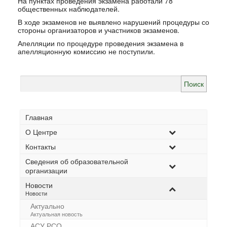
На пунктах проведения экзамена работали 78
общественных наблюдателей.
В ходе экзаменов не выявлено нарушений процедуры со
стороны организаторов и участников экзаменов.
Апелляции по процедуре проведения экзамена в
апелляционную комиссию не поступили.
Найти:
Главная
О Центре
Контакты
Сведения об образовательной
организации
Новости
–
Новости
Актуально
–
Актуальная новость
АСУ РСО