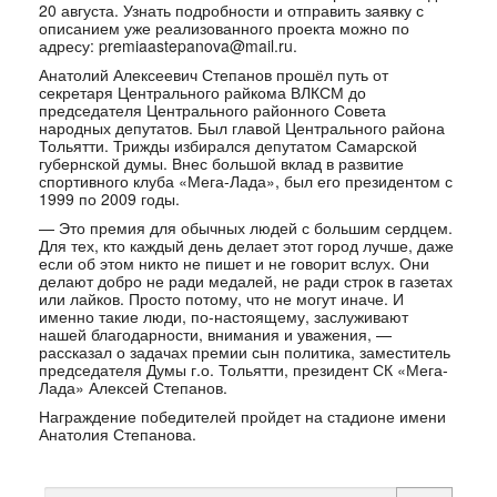
20 августа. Узнать подробности и отправить заявку с
описанием уже реализованного проекта можно по
адресу: premiaastepanova@mail.ru.
Анатолий Алексеевич Степанов прошёл путь от
секретаря Центрального райкома ВЛКСМ до
председателя Центрального районного Совета
народных депутатов. Был главой Центрального района
Тольятти. Трижды избирался депутатом Самарской
губернской думы. Внес большой вклад в развитие
спортивного клуба «Мега-Лада», был его президентом с
1999 по 2009 годы.
— Это премия для обычных людей с большим сердцем.
Для тех, кто каждый день делает этот город лучше, даже
если об этом никто не пишет и не говорит вслух. Они
делают добро не ради медалей, не ради строк в газетах
или лайков. Просто потому, что не могут иначе. И
именно такие люди, по-настоящему, заслуживают
нашей благодарности, внимания и уважения, —
рассказал о задачах премии сын политика, заместитель
председателя Думы г.о. Тольятти, президент СК «Мега-
Лада» Алексей Степанов.
Награждение победителей пройдет на стадионе имени
Анатолия Степанова.
Найти: