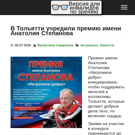
Версия для
инвалидов
Пере
по зрению
нави
В Тольятти учредили премию имени
Анатолия Степанова
08.07.2026
Валентина Смирнова
Актуально
,
Новости
Премия имени
Анатолия
Степанова
«Негромкое
добро»
инициирована,
чтобы поддержать
жителей и
коллективы
Тольятти, которые
делают добрые
дела тихо, по
велению сердца.
Заявки на участие
в конкурсе
принимаются до