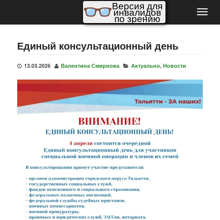
Версия для
инвалидов
Пере
по зрению
нави
Единый консультационный день
13.03.2026
Валентина Смирнова
Актуально
,
Новости