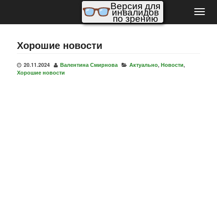
Версия для
инвалидов
Пере
по зрению
нави
Хорошие новости
20.11.2024
Валентина Смирнова
Актуально
,
Новости
,
Хорошие новости