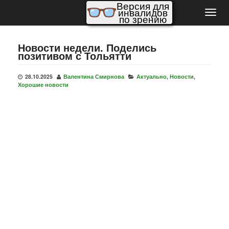
Версия для
инвалидов
Пере
по зрению
нави
Новости недели. Поделись
позитивом с Тольятти
28.10.2025
Валентина Смирнова
Актуально
,
Новости
,
Хорошие новости