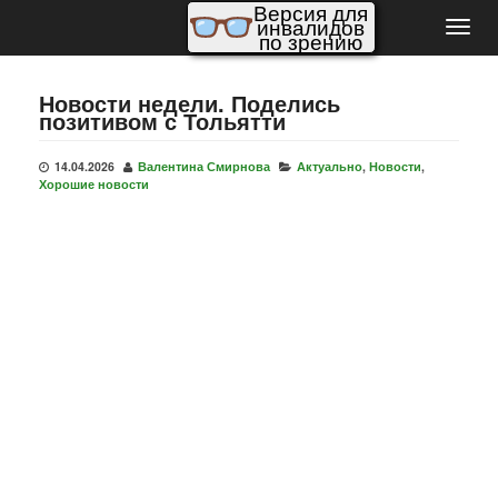
Версия для
инвалидов
Пере
по зрению
нави
Новости недели. Поделись
позитивом с Тольятти
14.04.2026
Валентина Смирнова
Актуально
,
Новости
,
Хорошие новости