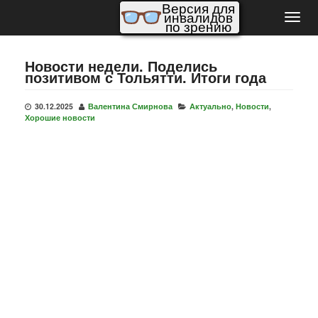
Версия для
инвалидов
Пере
по зрению
нави
Новости недели. Поделись
позитивом с Тольятти. Итоги года
30.12.2025
Валентина Смирнова
Актуально
,
Новости
,
Хорошие новости