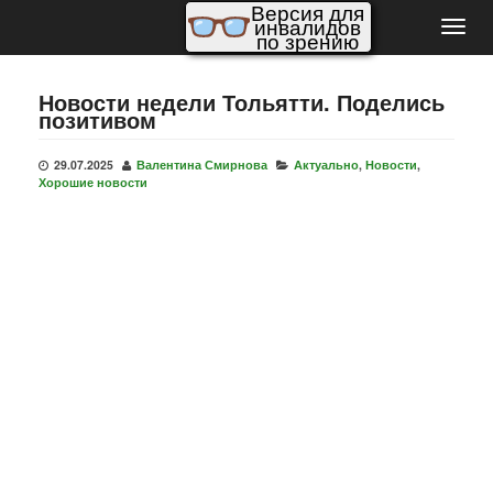
Версия для
инвалидов
Пере
по зрению
нави
Новости недели Тольятти. Поделись
позитивом
29.07.2025
Валентина Смирнова
Актуально
,
Новости
,
Хорошие новости