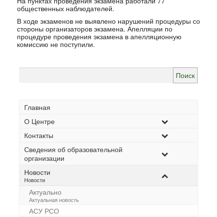
На пунктах проведения экзамена работали 77
общественных наблюдателей.
В ходе экзаменов не выявлено нарушений процедуры со
стороны организаторов экзамена. Апелляции по
процедуре проведения экзамена в апелляционную
комиссию не поступили.
Найти:
Главная
О Центре
Контакты
Сведения об образовательной
организации
Новости
–
Новости
Актуально
–
Актуальная новость
АСУ РСО