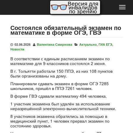
Версия для
инвалидов
Пере
по зрению
нави
Состоялся обязательный экзамен по
математике в форме ОГЭ, ГВЭ
02.06.2026
Валентина Смирнова
Актуально
,
ГИА ЕГЭ
,
Новости
В соответствии с единым расписанием экзамен по
математике для 9-классников состоялся 2 июня.
В г. Тольятти работали 150 ППЭ, из них 108 пунктов
были организованы на дому.
Планировали сдавать экзамен в форме ОГЭ 7285
школьников, пришёл в ППЭ 7261 человек.
В форме ГВЭ сдавали математику 494 человека.
1 участник экзамена был удалён за использование
неразрешённой электронно-вычислительной техники.
8 участников экзамена обратились за помощью в
медицинский пункт, 1 человек прервал экзамен по
состоянию здоровья.