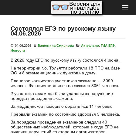
Версия для
инвалидов
Пере
по зрению
нави
Состоялся ЕГЭ по русскому языку
04.06.2026
04.06.2026
Валентина Смирнова
Актуально
,
ГИА ЕГЭ
,
Новости
В 2026 году ЕГЭ по русскому языку состоялся 4 июня.
На территории г.о. Тольятти работали 18 ППЭ на базе
ОО и 8 экзаменационных пунктов на дому.
Плановое количество участников экзамена — 3099
человек. Фактически явился на экзамен 3061 человек.
2 участника экзамена были удалены за нарушение
порядка проведения экзамена.
За медицинской помощью обратились 11 человек.
Прервали экзамен по состоянию здоровья 3 человека.
За порядком проведения экзаменов следили 40
общественных наблюдателей, которые в ходе ЕГЭ не
выявили нарушений со стороны организаторов