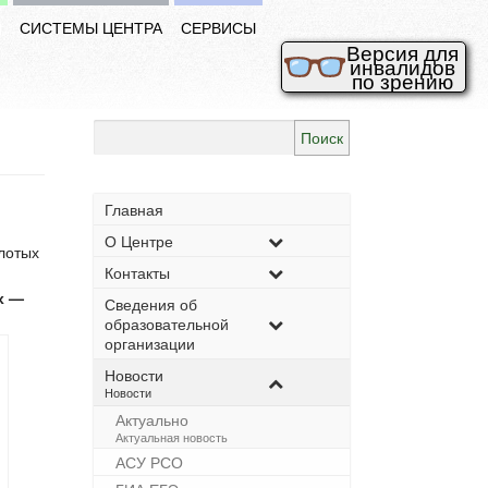
И
СИСТЕМЫ ЦЕНТРА
СЕРВИСЫ
Версия для
инвалидов
по зрению
Найти:
Главная
О Центре
олотых
Контакты
х —
Сведения об
образовательной
организации
Новости
–
Новости
Актуально
–
Актуальная новость
АСУ РСО