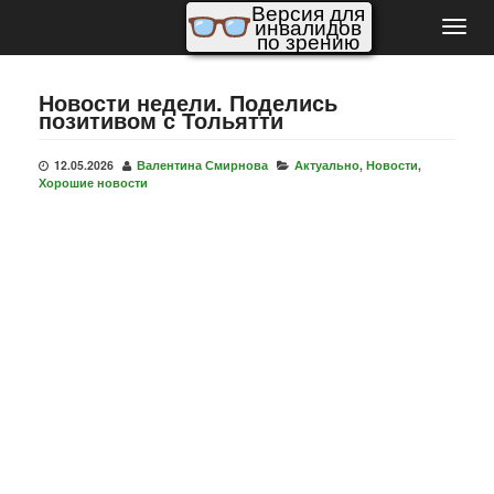
Версия для
инвалидов
Пере
по зрению
нави
Новости недели. Поделись
позитивом с Тольятти
12.05.2026
Валентина Смирнова
Актуально
,
Новости
,
Хорошие новости