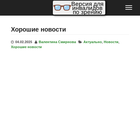
Версия для
инвалидов
Пере
по зрению
нави
Хорошие новости
04.02.2025
Валентина Смирнова
Актуально
,
Новости
,
Хорошие новости