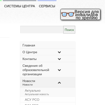
И
СИСТЕМЫ ЦЕНТРА
СЕРВИСЫ
Версия для
инвалидов
по зрению
Найти:
Главная
О Центре
Контакты
Сведения об
образовательной
организации
Новости
–
Новости
Актуально
–
Актуальная новость
АСУ РСО