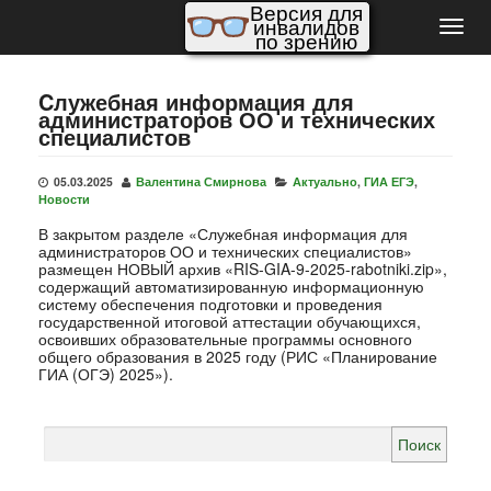
Версия для
инвалидов
Пере
по зрению
нави
Cлужебная информация для
администраторов ОО и технических
специалистов
05.03.2025
Валентина Смирнова
Актуально
,
ГИА ЕГЭ
,
Новости
В закрытом разделе «Служебная информация для
администраторов ОО и технических специалистов»
размещен НОВЫЙ архив «RIS-GIA-9-2025-rabotniki.zip»,
содержащий автоматизированную информационную
систему обеспечения подготовки и проведения
государственной итоговой аттестации обучающихся,
освоивших образовательные программы основного
общего образования в 2025 году (РИС «Планирование
ГИА (ОГЭ) 2025»).
Найти: