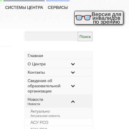
И
СИСТЕМЫ ЦЕНТРА
СЕРВИСЫ
Версия для
инвалидов
по зрению
Найти:
Главная
О Центре
Контакты
Сведения об
образовательной
организации
Новости
–
Новости
Актуально
–
Актуальная новость
АСУ РСО