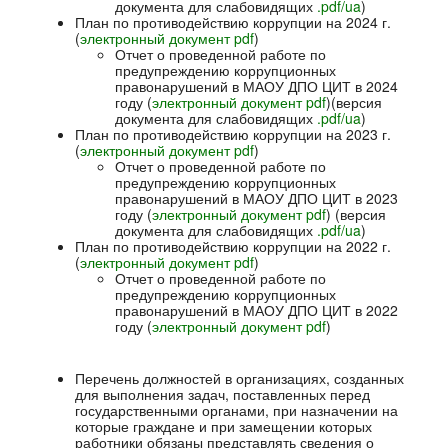
документа для слабовидящих
.pdf/ua
)
План по противодействию коррупции на 2024 г.
(
электронный документ pdf
)
Отчет о проведенной работе по
предупреждению коррупционных
правонарушений в МАОУ ДПО ЦИТ в 2024
году (
электронный документ pdf
)(версия
документа для слабовидящих
.pdf/ua
)
План по противодействию коррупции на 2023 г.
(
электронный документ pdf
)
Отчет о проведенной работе по
предупреждению коррупционных
правонарушений в МАОУ ДПО ЦИТ в 2023
году (
электронный документ pdf
) (версия
документа для слабовидящих
.pdf/ua
)
План по противодействию коррупции на 2022 г.
(
электронный документ pdf
)
Отчет о проведенной работе по
предупреждению коррупционных
правонарушений в МАОУ ДПО ЦИТ в 2022
году (
электронный документ pdf
)
П
еречень
должностей
в
организациях
,
созданных
для
выполнения
задач
,
поставленных
перед
государственными
органами
,
при
назначении
на
которые
граждане
и
при
замещении
которых
работники
обязаны
представлять
сведения
о