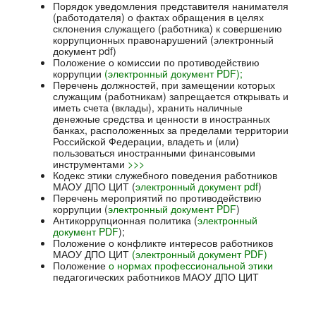
Порядок
уведомления
представителя
нанимателя
(
работодателя
)
о
фактах
обращения
в
целях
склонения
служащего
(
работника
)
к
совершению
коррупционных
правонарушений (электронный
документ pdf)
Положение о комиссии по противодействию
коррупции
(электронный документ PDF);
Перечень должностей, при замещении которых
служащим (работникам) запрещается открывать и
иметь счета (вклады), хранить наличные
денежные средства и ценности в иностранных
банках, расположенных за пределами территории
Российской Федерации, владеть и (или)
пользоваться иностранными финансовыми
инструментами
>>>
Кодекс этики служебного поведения работников
МАОУ ДПО ЦИТ (
электронный документ pdf
)
Перечень мероприятий по противодействию
коррупции (
электронный документ PDF
)
Антикоррупционная политика (
электронный
документ PDF
);
Положение о конфликте интересов работников
МАОУ ДПО ЦИТ
(электронный документ PDF)
Положение
о нормах профессиональной этики
педагогических работников МАОУ ДПО ЦИТ